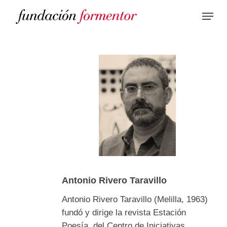
Skip
to
main
content
Antonio Rivero Taravillo
Antonio Rivero Taravillo (Melilla, 1963)
fundó y dirige la revista Estación
Poesía, del Centro de Iniciativas