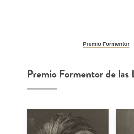
Skip
to
main
content
Premio Formentor
Premio Formentor de las 