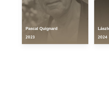
Pascal Quignard
Lászl
2023
2024