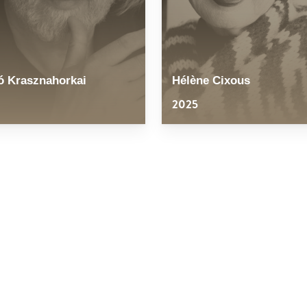
ó Krasznahorkai
Hélène Cixous
2025