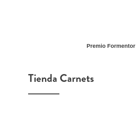
Skip
to
main
content
Premio Formentor
Tienda Carnets