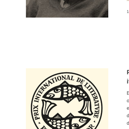
1
E
o
e
d