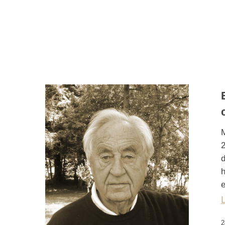
M
2
d
h
e
2