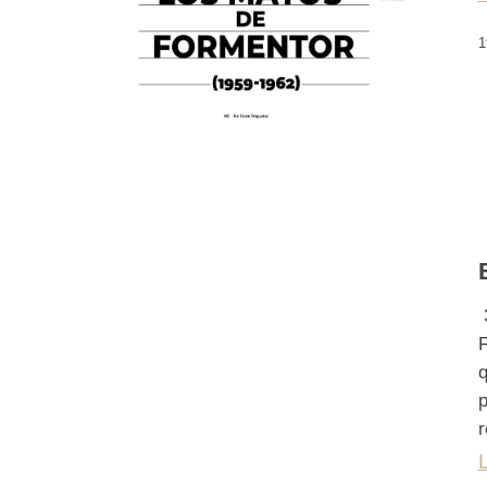
1
3
F
q
p
r