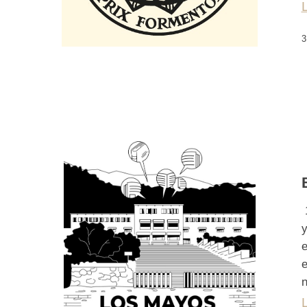
3
1
y
e
e
n