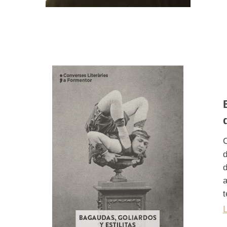
C
d
d
a