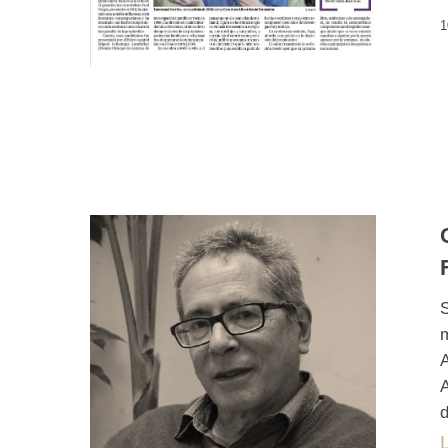
1
S
m
A
A
d