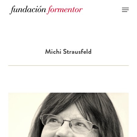
Skip
to
main
content
Michi Strausfeld