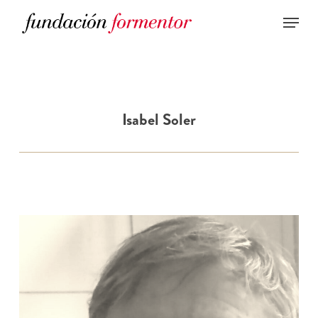
Skip
to
main
content
Isabel Soler