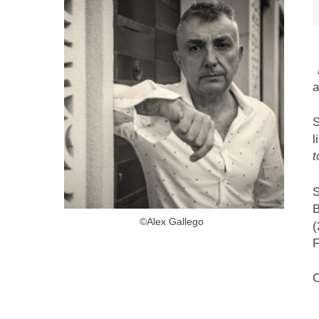
a
S
l
t
B
©Alex Gallego
(
F
C