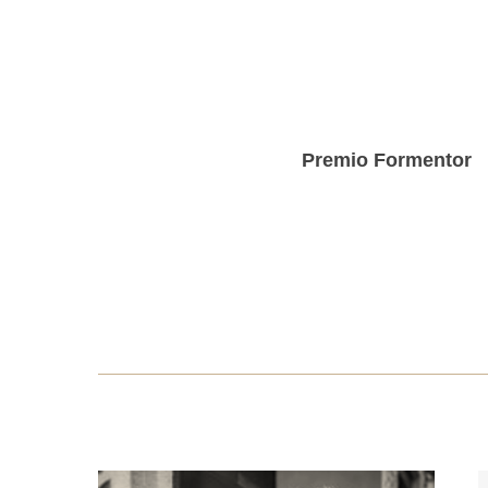
Skip
to
main
content
Premio Formentor