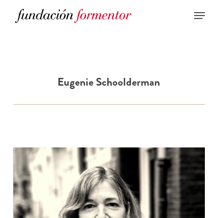
Skip
to
main
content
Eugenie Schoolderman