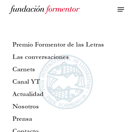
Skip
to
main
content
Premio Formentor de las Letras
Las conversaciones
Carnets
Canal YT
Actualidad
Nosotros
Prensa
Contacto