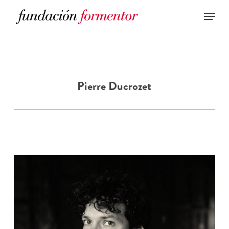
Skip
to
main
content
Pierre Ducrozet