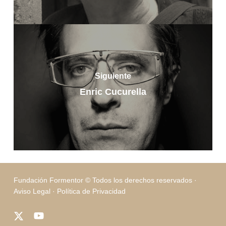
Siguiente
Enric Cucurella
Fundación Formentor © Todos los derechos reservados ·
Aviso Legal
·
Política de Privacidad
x-
youtube
twitter