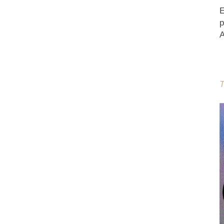
E
p
A
T