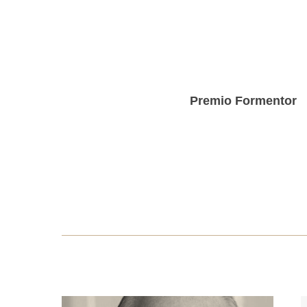
Skip
to
main
content
Premio Formentor