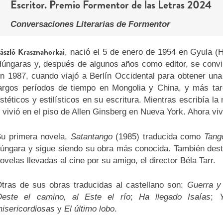
Escritor. Premio Formentor de las Letras 2024
Conversaciones Literarias de Formentor
ászló Krasznahorkai
, nació el 5 de enero de 1954 en Gyula (
úngaras y, después de algunos años como editor, se convir
n 1987, cuando viajó a Berlín Occidental para obtener una
argos períodos de tiempo en Mongolia y China, y más tar
stéticos y estilísticos en su escritura. Mientras escribía la
 vivió en el piso de Allen Ginsberg en Nueva York. Ahora viv
u primera novela,
Satantango
(1985) traducida como
Tang
úngara y sigue siendo su obra más conocida. También de
ovelas llevadas al cine por su amigo, el director Béla Tarr.
tras de sus obras traducidas al castellano son:
Guerra y
este el camino, al Este el río
;
Ha llegado Isaías
;
isericordiosas
y
El último lobo
.