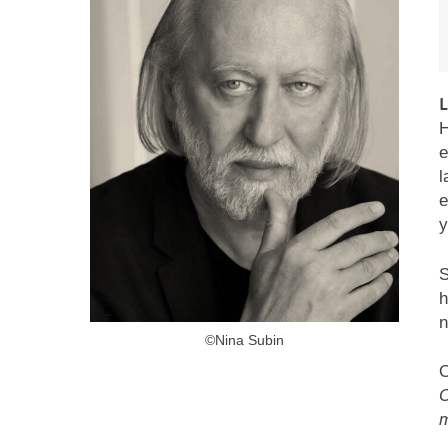
L
H
e
l
e
y
S
h
n
©Nina Subin
O
O
m