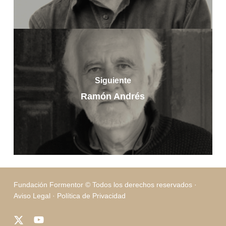
Siguiente
Ramón Andrés
Fundación Formentor © Todos los derechos reservados ·
Aviso Legal
·
Política de Privacidad
x-
youtube