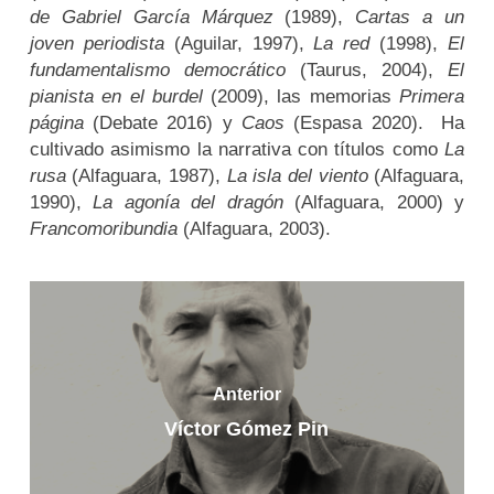
de Gabriel García Márquez
(1989),
Cartas a un
joven periodista
(Aguilar, 1997),
La red
(1998),
El
fundamentalismo democrático
(Taurus, 2004),
El
pianista en el burdel
(2009), las memorias
Primera
página
(Debate 2016) y
Caos
(Espasa 2020). Ha
cultivado asimismo la narrativa con títulos como
La
rusa
(Alfaguara, 1987),
La isla del viento
(Alfaguara,
1990),
La agonía del dragón
(Alfaguara, 2000) y
Francomoribundia
(Alfaguara, 2003).
Anterior
Víctor Gómez Pin