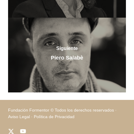
Siguiente
Piero Salabè
Fundación Formentor © Todos los derechos reservados ·
Aviso Legal
·
Política de Privacidad
x-
youtube