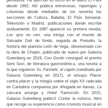
periodista. Ha ejercido su oficio en el diario El País
desde 1992. Allí publica entrevistas, reportajes y
columnas desde mediados de los noventa las
secciones de Cultura, Babelia, El País Semanal,
Televisión o Madrid, publicaciones donde escribe
asiduamente. En 1997 apareció su primera novela,
Los ojos no ven,
una intriga con el mundo de
Salvador Dalí de fondo, seguida de
Preludio
, la
historia del pianista León de Vega, obsesionado con
la obra de Chopin, publicada de nuevo por Galaxia
Gutenberg en 2019. Con
Gordo
consiguió el premio
Sent Sovi, de literatura gastronómica, una novela a
la que siguieron
Yo, Farinelli, el capón
(reeditada por
Galaxia Gutenberg en 2017), el ensayo
Placer
contra placer
y la trilogía sobre el siglo XX radicada
en Cantabria compuesta por
Ahogada en llamas, La
cáscara amarga
y
Hotel Transición
. En 2015,
Galaxia Gutenberg publicó
Contar la música
, libro
que recoge su experiencia como cronista musical en