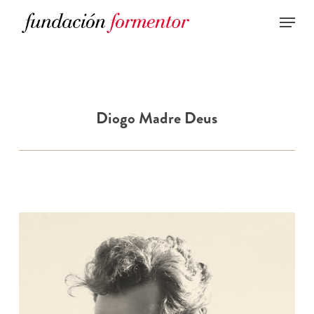
Skip
to
main
content
Diogo Madre Deus