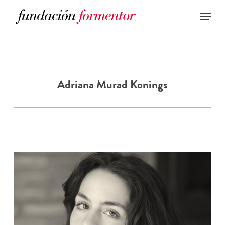
Skip
to
main
content
Adriana Murad Konings