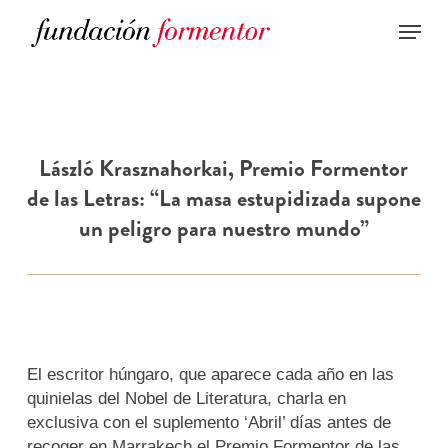
Skip
to
main
content
László Krasznahorkai, Premio Formentor
de las Letras: “La masa estupidizada supone
un peligro para nuestro mundo”
El escritor húngaro, que aparece cada año en las
quinielas del Nobel de Literatura, charla en
exclusiva con el suplemento ‘Abril’ días antes de
recoger en Marrakech el Premio Formentor de las