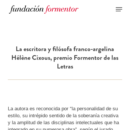
Skip
to
main
content
La escritora y filósofa franco-argelina
Hélène Cixous, premio Formentor de las
Letras
La autora es reconocida por “la personalidad de su
estilo, su intrépido sentido de la soberanía creativa
y la amplitud de las disciplinas intelectuales que ha
integrado en su numerosa obra”, según el jurado.