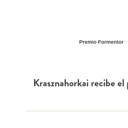
Skip
to
main
content
Premio Formentor
Krasznahorkai recibe el