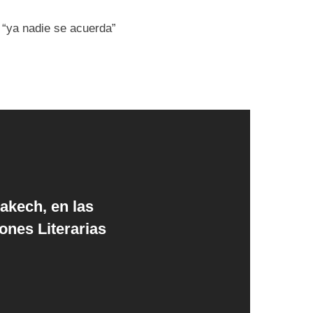
e “ya nadie se acuerda”
akech, en las
nes Literarias