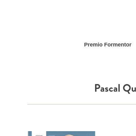
Skip
to
main
content
Premio Formentor
Pascal Qu