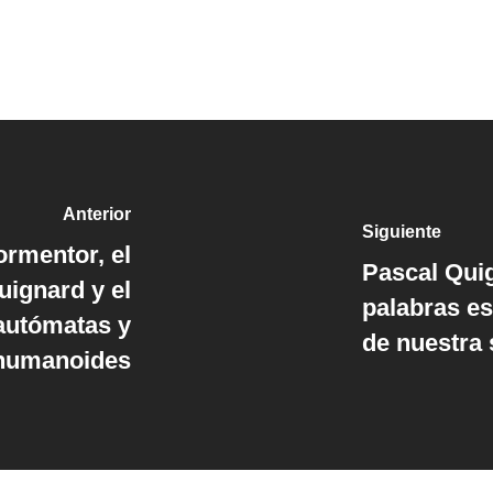
Anterior
Siguiente
rmentor, el
Pascal Quig
uignard y el
palabras es
 autómatas y
de nuestra 
humanoides