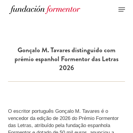
Skip
to
main
content
Gonçalo M. Tavares distinguido com
prémio espanhol Formentor das Letras
2026
O escritor português Gonçalo M. Tavares é o
vencedor da edição de 2026 do Prémio Formentor
das Letras, atribuído pela fundação espanhola
Formentor e dotado de 50 mil euros, anunciou a